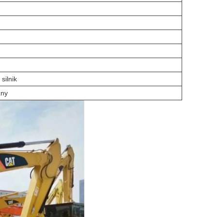
silnik
zny