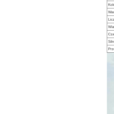
Kol
War
Lic
Wia
Cza
Siln
Prz