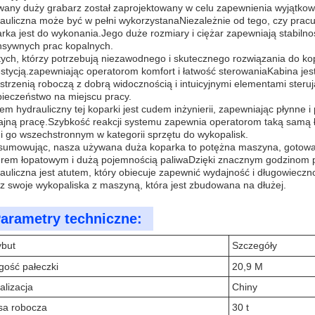
any duży grabarz został zaprojektowany w celu zapewnienia wyjątkow
auliczna może być w pełni wykorzystanaNiezależnie od tego, czy pracuj
rka jest do wykonania.Jego duże rozmiary i ciężar zapewniają stabiln
nsywnych prac kopalnych.
tych, którzy potrzebują niezawodnego i skutecznego rozwiązania do k
stycją.zapewniając operatorom komfort i łatwość sterowaniaKabina je
strzenią roboczą z dobrą widocznością i intuicyjnymi elementami steru
ieczeństwo na miejscu pracy.
em hydrauliczny tej koparki jest cudem inżynierii, zapewniając płynne i 
jną pracę.Szybkość reakcji systemu zapewnia operatorom taką samą łat
i go wszechstronnym w kategorii sprzętu do wykopalisk.
umowując, nasza używana duża koparka to potężna maszyna, gotowa p
rem łopatowym i dużą pojemnością paliwaDzięki znacznym godzinom pr
auliczna jest atutem, który obiecuje zapewnić wydajność i długowieczn
z swoje wykopaliska z maszyną, która jest zbudowana na dłużej.
arametry techniczne:
ybut
Szczegóły
gość pałeczki
20,9 M
alizacja
Chiny
a robocza
30 t