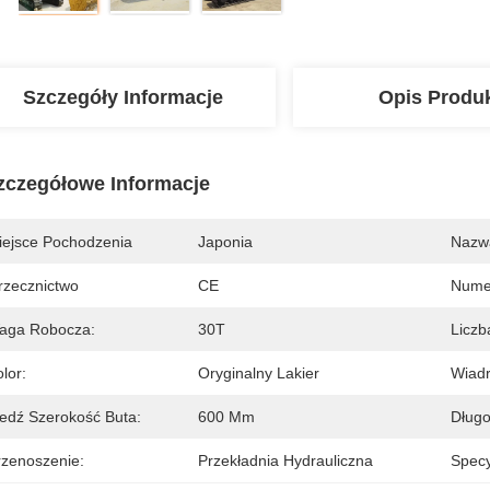
Szczegóły Informacje
Opis Produ
zczegółowe Informacje
iejsce Pochodzenia
Japonia
Nazw
rzecznictwo
CE
Nume
aga Robocza:
30T
Liczb
lor:
Oryginalny Lakier
Wiadr
ledź Szerokość Buta:
600 Mm
Długo
rzenoszenie:
Przekładnia Hydrauliczna
Specy