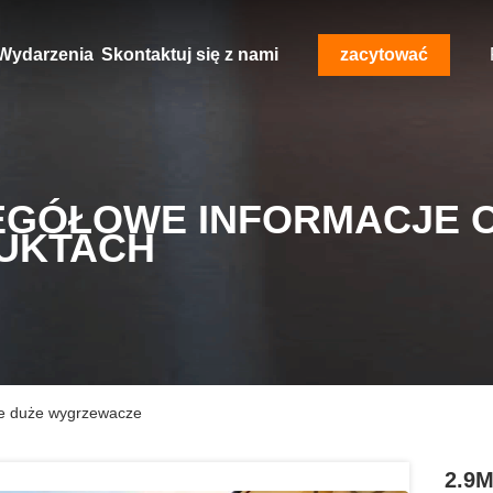
Wydarzenia
Skontaktuj się z nami
zacytować
EGÓŁOWE INFORMACJE 
UKTACH
ne duże wygrzewacze
2.9M