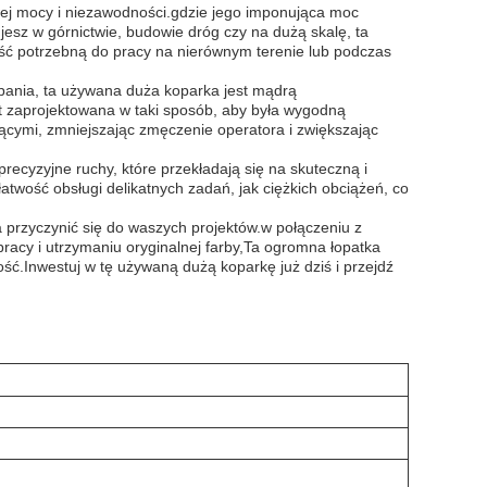
ej mocy i niezawodności.gdzie jego imponująca moc
esz w górnictwie, budowie dróg czy na dużą skalę, ta
ość potrzebną do pracy na nierównym terenie lub podczas
opania, ta używana duża koparka jest mądrą
st zaprojektowana w taki sposób, aby była wygodną
jącymi, zmniejszając zmęczenie operatora i zwiększając
precyzyjne ruchy, które przekładają się na skuteczną i
wość obsługi delikatnych zadań, jak ciężkich obciążeń, co
rzyczynić się do waszych projektów.w połączeniu z
acy i utrzymaniu oryginalnej farby,Ta ogromna łopatka
ość.Inwestuj w tę używaną dużą koparkę już dziś i przejdź