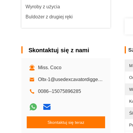
Wyroby z użycia
Buldożer z drugiej ręki
Skontaktuj się z nami
S
M
Miss. Coco
O
Oltx-1@usedexcavatordigger.com
W
0086--15075896285
Ko
Ś
Skontaktuj się teraz
P