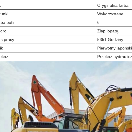
or
Oryginalna farba
unki
Wykorzystane
zba butli
6
dro
Złap łopatę.
s pracy
5351 Godziny
ik
Pierwotny japoński 
ekaz
Przekaz hydraulic