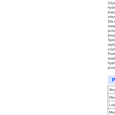
Używ
hydr
kopa
inte
Dla 
inwe
prze
bezp
Syst
wyda
czyn
Pods
wiad
hydr
prze
P
Atr
Dłu
Lok
Mas