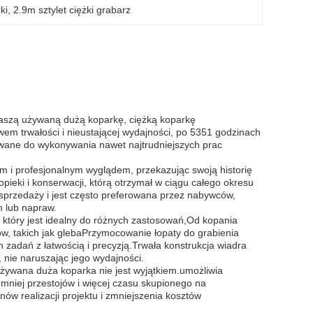
ki
, 
2.9m sztylet ciężki grabarz
 naszą używaną dużą koparkę, ciężką koparkę
m trwałości i nieustającej wydajności, po 5351 godzinach
otowane do wykonywania nawet najtrudniejszych prac
 i profesjonalnym wyglądem, przekazując swoją historię
pieki i konserwacji, którą otrzymał w ciągu całego okresu
sprzedaży i jest często preferowana przez nabywców,
m lub napraw.
, który jest idealny do różnych zastosowań,Od kopania
w, takich jak glebaPrzymocowanie łopaty do grabienia
 zadań z łatwością i precyzją.Trwała konstrukcja wiadra
nie naruszając jego wydajności.
używana duża koparka nie jest wyjątkiem.umożliwia
mniej przestojów i więcej czasu skupionego na
w realizacji projektu i zmniejszenia kosztów