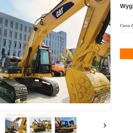
Wyg
Cena £