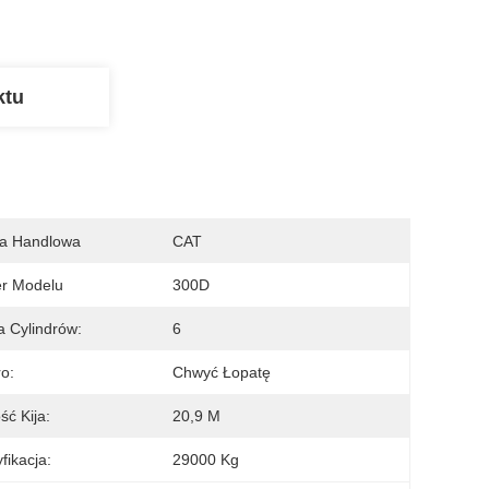
ktu
a Handlowa
CAT
r Modelu
300D
a Cylindrów:
6
o:
Chwyć Łopatę
ść Kija:
20,9 M
fikacja:
29000 Kg