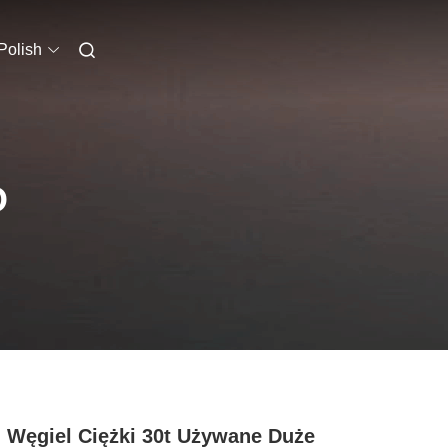
Polish
O
 Węgiel Ciężki 30t Używane Duże