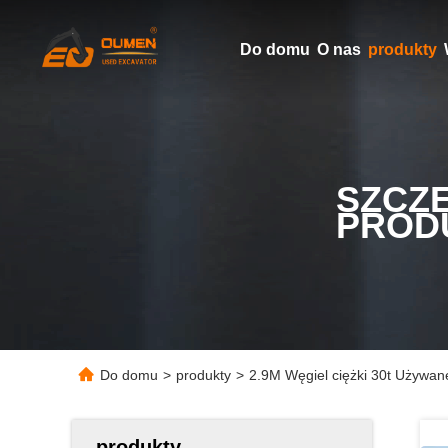
Do domu
O nas
produkty
SZCZ
PROD
Do domu
>
produkty
>
2.9M Węgiel ciężki 30t Używa
produkty