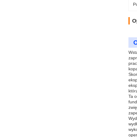
Po
O
O
Wstą
zapr
prac
kopa
Skoń
eksp
eksp
któr
Ta o
fund
zwię
zape
Wyda
wydł
wyko
oper