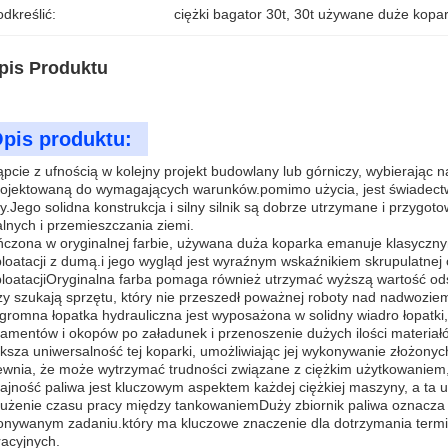
dkreślić:
ciężki bagator 30t
, 
30t używane duże kopar
pis Produktu
pis produktu:
pcie z ufnością w kolejny projekt budowlany lub górniczy, wybierając
ojektowaną do wymagających warunków.pomimo użycia, jest świadectwe
y.Jego solidna konstrukcja i silny silnik są dobrze utrzymane i przyg
lnych i przemieszczania ziemi.
czona w oryginalnej farbie, używana duża koparka emanuje klasycznym
loatacji z dumą.i jego wygląd jest wyraźnym wskaźnikiem skrupulatnej o
loatacjiOryginalna farba pomaga również utrzymać wyższą wartość od
zy szukają sprzętu, który nie przeszedł poważnej roboty nad nadwozie
gromna łopatka hydrauliczna jest wyposażona w solidny wiadro łopatki
amentów i okopów po załadunek i przenoszenie dużych ilości materiałó
ksza uniwersalność tej koparki, umożliwiając jej wykonywanie złożonych
wnia, że może wytrzymać trudności związane z ciężkim użytkowaniem, 
jność paliwa jest kluczowym aspektem każdej ciężkiej maszyny, a ta 
użenie czasu pracy między tankowaniemDuży zbiornik paliwa oznacza 
nywanym zadaniu.który ma kluczowe znaczenie dla dotrzymania terminó
acyjnych.