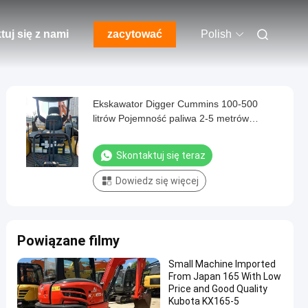
tuj się z nami
zacytować
Polish
Ekskawator Digger Cummins 100-500
litrów Pojemność paliwa 2-5 metrów
Długość ramienia do prac budowlanych
Skontaktuj się teraz
Dowiedz się więcej
Powiązane filmy
Small Machine Imported
From Japan 165 With Low
Price and Good Quality
Kubota KX165-5