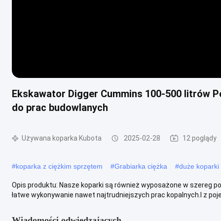
Ekskawator Digger Cummins 100-500 litrów P
do prac budowlanych
Używana koparka Kubota
2025-02-28
12 poglądy
#
koparka z ciężkim sprzętem
#
Grabiarka ciężka
#
duże koparki
Opis produktu: Nasze koparki są również wyposażone w szereg po
łatwe wykonywanie nawet najtrudniejszych prac kopalnych.I z poje
Wiadomości odwiedzających