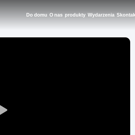
Do domu
O nas
produkty
Wydarzenia
Skontak
Play
Video