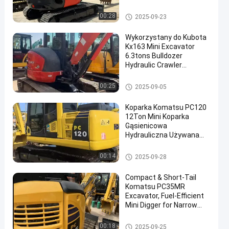
Używana koparka Kubota
00:28
2025-09-23
Wykorzystany do Kubota
Kx163 Mini Excavator
6.3tons Bulldozer
Hydraulic Crawler
Machine Engine Japonia
Wykorzystany Kubota
Używana koparka Kubota
00:25
2025-09-05
Kx163 Mini Excavator
Koparka Komatsu PC120
12Ton Mini Koparka
Gąsienicowa
Hydrauliczna Używana
Budownictwo Rolnictwo
używana koparka komatsu
00:14
2025-09-28
Compact & Short-Tail
Komatsu PC35MR
Excavator, Fuel-Efficient
Mini Digger for Narrow
Sites/Municipal
Maintenance/Yard
używana koparka komatsu
00:18
2025-09-25