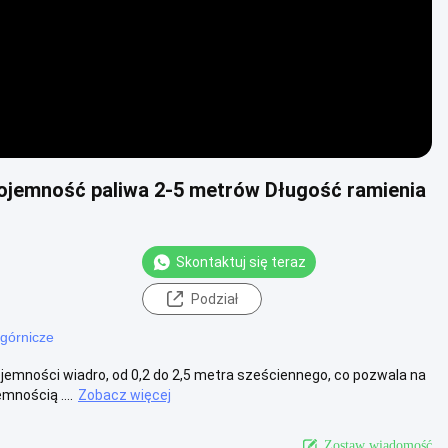
ojemność paliwa 2-5 metrów Długość ramienia
Skontaktuj się teraz
Podział
 górnicze
jemności wiadro, od 0,2 do 2,5 metra sześciennego, co pozwala na
mnością ....
Zobacz więcej
Zostaw wiadomość