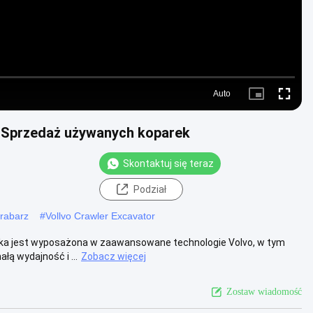
Auto
Picture-
Fullscre
in-
Picture
Sprzedaż używanych koparek
Skontaktuj się teraz
Podział
grabarz
#
Vollvo Crawler Excavator
rka jest wyposażona w zaawansowane technologie Volvo, w tym
łą wydajność i ...
Zobacz więcej
Zostaw wiadomość