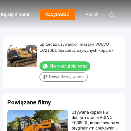
tuj się z nami
zacytować
Polish
Sprzedaż używanych maszyn VOLVO
EC210BL Sprzedaż używanych koparek
Skontaktuj się teraz
Dowiedz się więcej
Powiązane filmy
Używana koparka w
dobrym stanie VOLVO
EC380DL, importowana w
oryginalnym opakowaniu,