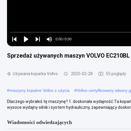
Loaded
:
0%
0:00
/
0:00
Play
Play
Play
Mute
Current
Duration
next
next
Sprzedaż używanych maszyn VOLVO EC210BL 
Time
Używana koparka Vollvo
2025-02-28
55 poglądy
#
maszyny kopalne Vollvo z użycia
#
Vollvo certyfikowany własny 
Dlaczego wybrałeś tę maszynę? 1. doskonała wydajność:Ta kopa
wysoce wydajny silnik i system hydrauliczny, zapewniający doskona
Wiadomości odwiedzających