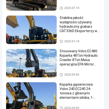
używana koparka
Używana koparka Vollvo
00:38
2025-07-18
Stabilna jakość
wydajności używany
hydrauliczny grabarz
CAT336D Eksporterzy w
en
dobrym stanie
Używana koparka Cat
00:37
2025-07-18
Stosowany Volvo EC480
Koparka 48Ton Hydraulic
Crawler 8Ton Masa
operacyjna EPA Motor
Pilot Wykonaj 1 rok
gwarancji
Używana koparka Vollvo
00:06
2025-09-05
Koparka gąsienicowa
Volvo 240 EC240 24-
tonowa z głównymi
elementami silnika, 1-
roczna gwarancja,
używany sprzęt do robót
Używana koparka Vollvo
00:29
2025-09-05