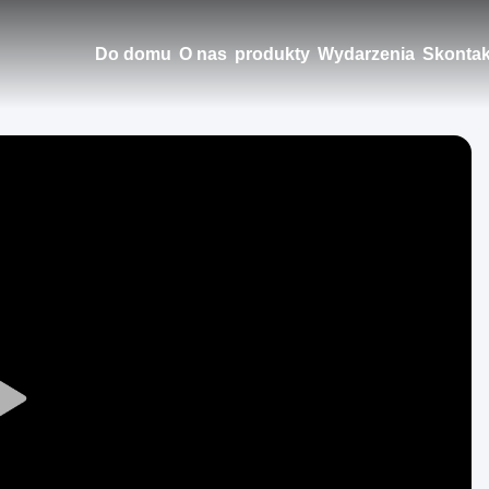
Do domu
O nas
produkty
Wydarzenia
Skontak
Play
Video