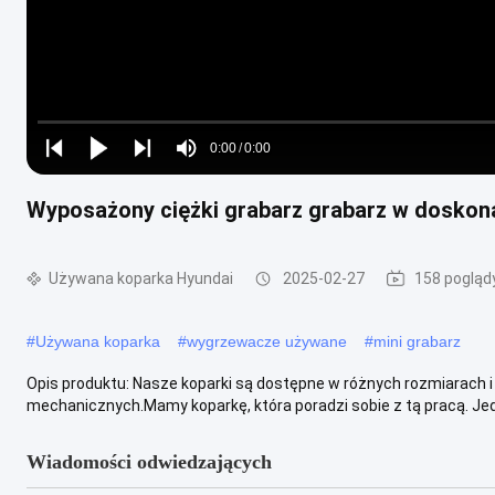
Loaded
:
0%
0:00
/
0:00
Play
Play
Play
Mute
Current
Duration
next
next
Wyposażony ciężki grabarz grabarz w doskon
Time
Używana koparka Hyundai
2025-02-27
158 pogląd
#
Używana koparka
#
wygrzewacze używane
#
mini grabarz
Opis produktu: Nasze koparki są dostępne w różnych rozmiarach i 
mechanicznych.Mamy koparkę, która poradzi sobie z tą pracą. Jedn
Wiadomości odwiedzających