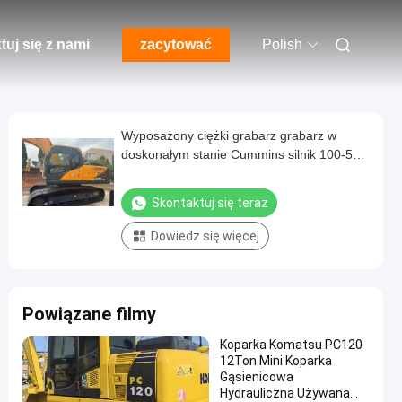
tuj się z nami
zacytować
Polish
Wyposażony ciężki grabarz grabarz w
doskonałym stanie Cummins silnik 100-500
KM
Skontaktuj się teraz
Dowiedz się więcej
Powiązane filmy
Koparka Komatsu PC120
12Ton Mini Koparka
Gąsienicowa
Hydrauliczna Używana