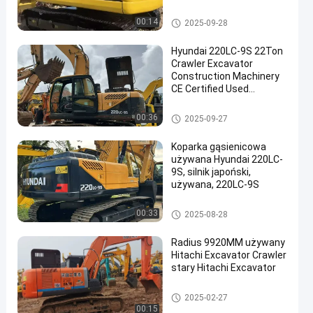
Budownictwo Rolnictwo
używana koparka komatsu
00:14
2025-09-28
Hyundai 220LC-9S 22Ton
Crawler Excavator
Construction Machinery
CE Certified Used
en
Hydraulic
Używana koparka Hyundai
00:36
2025-09-27
Koparka gąsienicowa
używana Hyundai 220LC-
9S, silnik japoński,
używana, 220LC-9S
Używana koparka Hyundai
00:33
2025-08-28
Radius 9920MM używany
Hitachi Excavator Crawler
stary Hitachi Excavator
Używana koparka Hyundai
2025-02-27
00:15