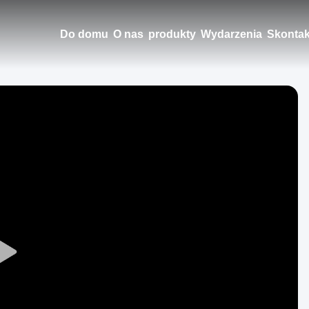
Do domu
O nas
produkty
Wydarzenia
Skontak
Play
Video