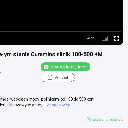
Auto
Picture-
Fullscre
in-
Picture
ałym stanie Cummins silnik 100-500 KM
Skontaktuj się teraz
y
Podział
możliwościach mocy, z silnikami od 100 do 500 koni
ą z kluczowych cech, ...
Zobacz więcej
Zostaw wiadomość