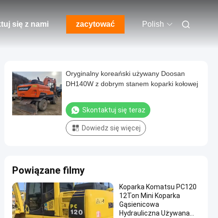
tuj się z nami
zacytować
Polish
Oryginalny koreański używany Doosan
DH140W z dobrym stanem koparki kołowej
Skontaktuj się teraz
Dowiedz się więcej
Powiązane filmy
Koparka Komatsu PC120
12Ton Mini Koparka
Gąsienicowa
Hydrauliczna Używana