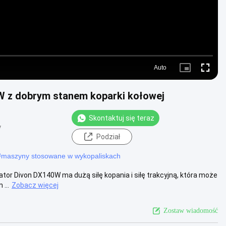
Auto
Picture-
Fullscre
in-
Picture
W z dobrym stanem koparki kołowej
Skontaktuj się teraz
y
Podział
#
maszyny stosowane w wykopaliskach
or Divon DX140W ma dużą siłę kopania i siłę trakcyjną, która może
...
Zobacz więcej
Zostaw wiadomość