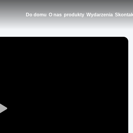
Do domu
O nas
produkty
Wydarzenia
Skontak
Play
Video