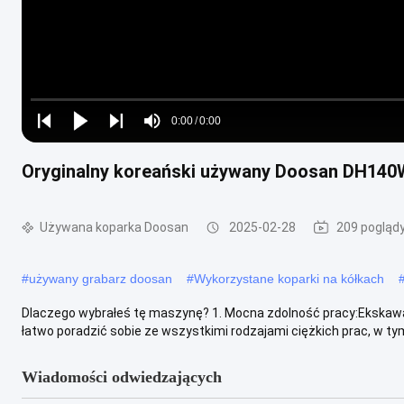
Loaded
:
0%
0:00
/
0:00
Play
Play
Play
Mute
Current
Duration
next
next
Oryginalny koreański używany Doosan DH140
Time
Używana koparka Doosan
2025-02-28
209 pogląd
#
używany grabarz doosan
#
Wykorzystane koparki na kółkach
Dlaczego wybrałeś tę maszynę? 1. Mocna zdolność pracy:Ekskawat
łatwo poradzić sobie ze wszystkimi rodzajami ciężkich prac, w tym 
Wiadomości odwiedzających