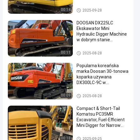
Budownictwo Rolnictwo
używana koparka komatsu
00:14
2025-09-28
DOOSAN DX225LC
Ekskawator Mini
Hydraulic Digger Machine
w dobrym stanie
en
używany rdzeń
Używana koparka Doosan
00:11
2025-08-28
Popularna koreańska
marka Doosan 30-tonowa
koparka używana
DX300LC-9C w
magazynie z najlepszą
opinią
Używana koparka Doosan
00:09
2025-08-28
Compact & Short-Tail
Komatsu PC35MR
Excavator, Fuel-Efficient
Mini Digger for Narrow
Sites/Municipal
Maintenance/Yard
używana koparka komatsu
00:18
2025-09-25