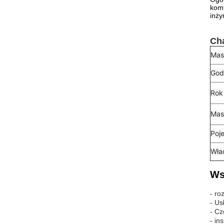
komf
inży
Cha
Mas
God
Rok
Mas
Poj
Wła
Ws
- ro
- Us
- Cz
- in