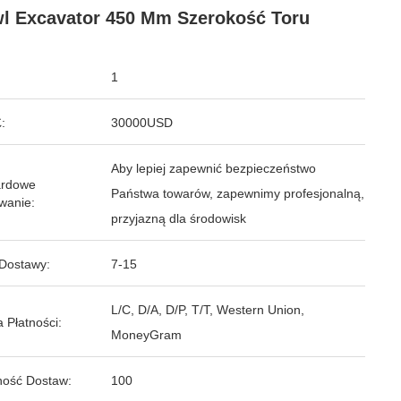
l Excavator 450 Mm Szerokość Toru
1
:
30000USD
Aby lepiej zapewnić bezpieczeństwo
ardowe
Państwa towarów, zapewnimy profesjonalną,
wanie:
przyjazną dla środowisk
Dostawy:
7-15
L/C, D/A, D/P, T/T, Western Union,
 Płatności:
MoneyGram
ość Dostaw:
100