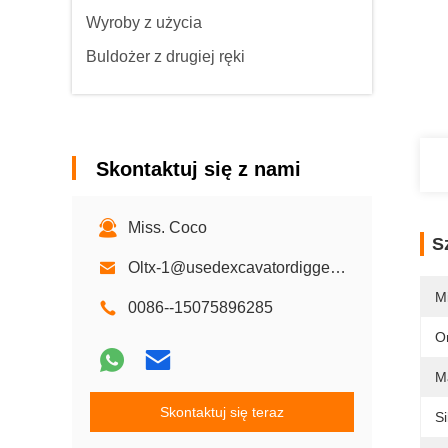
Wyroby z użycia
Buldożer z drugiej ręki
Skontaktuj się z nami
Miss. Coco
S
Oltx-1@usedexcavatordigger.com
M
0086--15075896285
O
M
Skontaktuj się teraz
Si