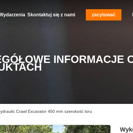
Wydarzenia
Skontaktuj się z nami
zacytować
EGÓŁOWE INFORMACJE 
UKTACH
Hydraulic Crawl Excavator 450 mm szerokość toru
Wyko