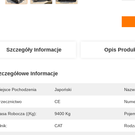
Szczegóły Informacje
Opis Produ
zczegółowe Informacje
iejsce Pochodzenia
Japoński
Nazw
rzecznictwo
CE
Nume
asa Robocza ((kg):
9400 Kg
Pojem
lnik:
CAT
Rodza