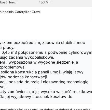
kość Toru:
450 Mm
kopalnia Caterpillar Crawl
, 
ryskiem bezpośrednim, zapewnia stabilną moc
i pracy.
ci 0,45 m3 połączonemu z podwójnie cylindrowym
ując zadania wykopaliskowe.
niem i wyposażona w wygodne siedzenie, a
bezproblemowa.
 solidna konstrukcja paneli umożliwiają łatwy
ojów podczas konserwacji.
tacji, posiada dojrzałą i niezawodną technologię,
ej.
szty zamówienia, a jej wysoka wartość resztkowa
śla jej wyjątkowy stosunek kosztów do
żnej zdolności roboczej, wydajnej wydajności operacyjnej,