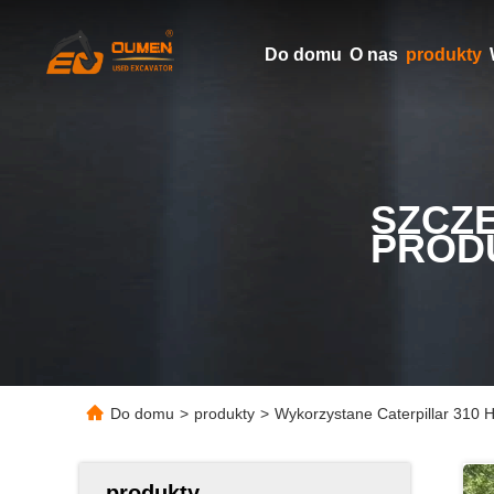
Do domu
O nas
produkty
SZCZ
PROD
Do domu
>
produkty
>
Wykorzystane Caterpillar 310 
produkty