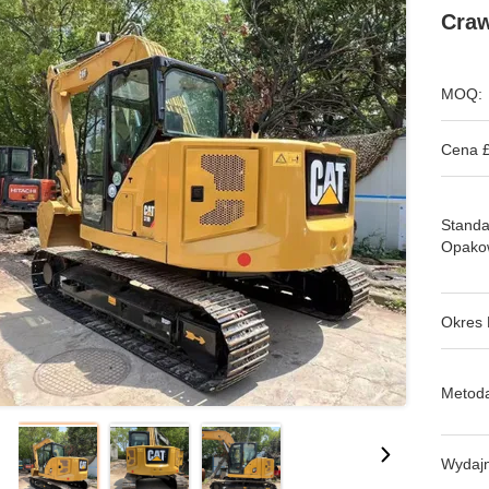
Craw
MOQ:
Cena £
Stand
Opako
Okres 
Metoda
Wydajn