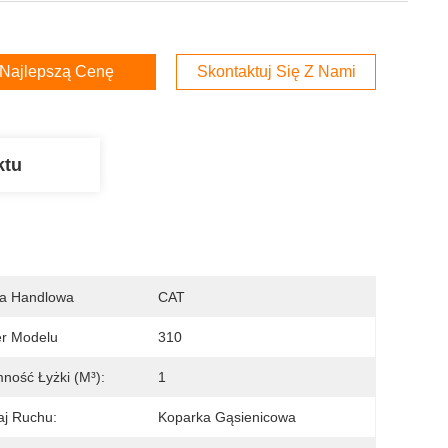
Najlepszą Cenę
Skontaktuj Się Z Nami
ktu
a Handlowa
CAT
r Modelu
310
ność Łyżki (m³):
1
j Ruchu:
Koparka Gąsienicowa