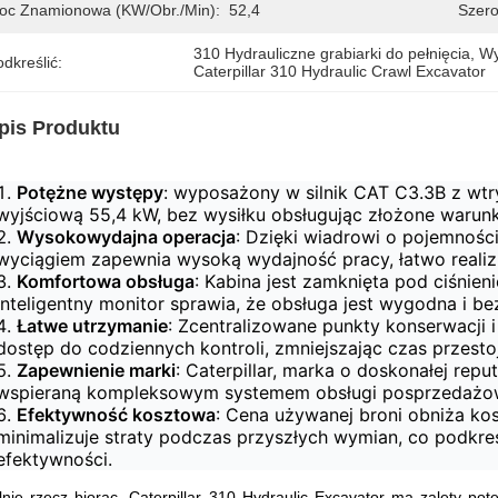
oc Znamionowa (kW/obr./min):
52,4
Szero
310 Hydrauliczne grabiarki do pełnięcia
, 
Wy
dkreślić:
Caterpillar 310 Hydraulic Crawl Excavator
pis Produktu
Potężne występy
: wyposażony w silnik CAT C3.3B z wt
wyjściową 55,4 kW, bez wysiłku obsługując złożone warunk
Wysokowydajna operacja
: Dzięki wiadrowi o pojemnoś
wyciągiem zapewnia wysoką wydajność pracy, łatwo realiz
Komfortowa obsługa
: Kabina jest zamknięta pod ciśnie
inteligentny monitor sprawia, że obsługa jest wygodna i 
Łatwe utrzymanie
: Zcentralizowane punkty konserwacji i
dostęp do codziennych kontroli, zmniejszając czas przest
Zapewnienie marki
: Caterpillar, marka o doskonałej repu
wspieraną kompleksowym systemem obsługi posprzedażow
Efektywność kosztowa
: Cena używanej broni obniża ko
minimalizuje straty podczas przyszłych wymian, co podkre
efektywności.
nie rzecz biorąc, Caterpillar 310 Hydraulic Excavator ma zalety potę