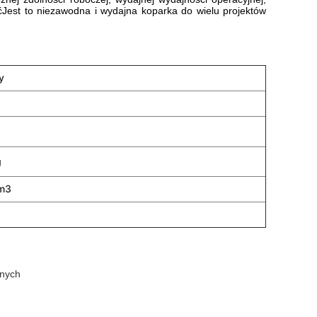
ćJest to niezawodna i wydajna koparka do wielu projektów
y
g
m3
znych