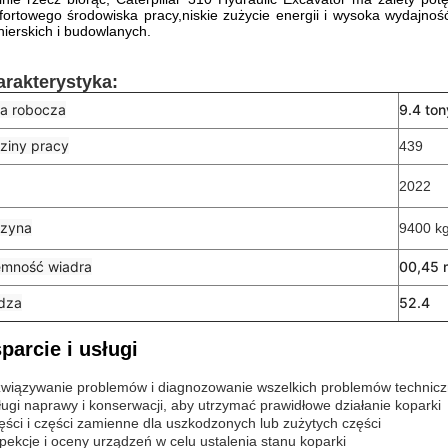
ortowego środowiska pracy,niskie zużycie energii i wysoka wydajnoś
nierskich i budowlanych.
rakterystyka:
a robocza
9.4 ton
ziny pracy
439
2022
zyna
9400 k
emność wiadra
00,45 
dza
52.4
parcie i usługi
związywanie problemów i diagnozowanie wszelkich problemów technic
ługi naprawy i konserwacji, aby utrzymać prawidłowe działanie koparki
ęści i części zamienne dla uszkodzonych lub zużytych części
spekcje i oceny urządzeń w celu ustalenia stanu koparki