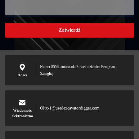
Zatwierdź
Numer 8556, autostrada Puwei, dzielnica Fengxian,
Szanghaj
Adres
Oltx-1@usedexcavatordigger.com
Wiadomość
elektroniczna