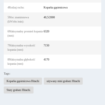
4Rodzaj ruchu:
Koparka gąsienicowa
5Moc znamionowa
40,5/2000
(kW/obr./min):
6Maksymalny promień kopania
6320
(mm):
7Maksymalna wysokość
7150
kopania (mm):
8Maksymalna głębokość
4170
kopania (mm):
Tags:
Koparka gąsienicowa Hitachi
używany mini grabarz Hitachi
Stary grabarz Hitachi.