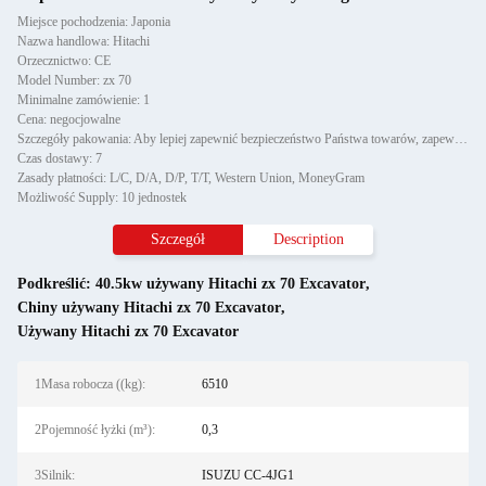
Miejsce pochodzenia: Japonia
Nazwa handlowa: Hitachi
Orzecznictwo: CE
Model Number: zx 70
Minimalne zamówienie: 1
Cena: negocjowalne
Szczegóły pakowania: Aby lepiej zapewnić bezpieczeństwo Państwa towarów, zapewnimy profesjonalną, przyjazną dla środowisk
Czas dostawy: 7
Zasady płatności: L/C, D/A, D/P, T/T, Western Union, MoneyGram
Możliwość Supply: 10 jednostek
Szczegół
Description
Podkreślić:
40.5kw używany Hitachi zx 70 Excavator
,
Chiny używany Hitachi zx 70 Excavator
,
Używany Hitachi zx 70 Excavator
1Masa robocza ((kg):
6510
2Pojemność łyżki (m³):
0,3
3Silnik:
ISUZU CC-4JG1