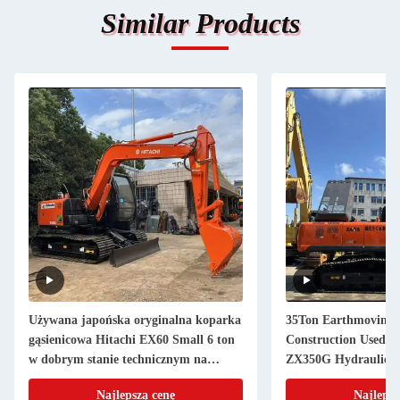
Similar Products
Używana japońska oryginalna koparka
35Ton Earthmoving 
gąsienicowa Hitachi EX60 Small 6 ton
Construction Used D
w dobrym stanie technicznym na
ZX350G Hydraulic C
sprzedaż
Najlepszą cenę
Najlepsz