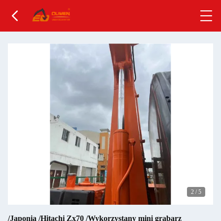
2
/
5
/Japonia /Hitachi Zx70 /Wykorzystany mini grabarz