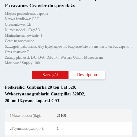
Excavators Crawler do sprzedaży
Miejsce pochodzenia: Japonia
Nazwa handlowa: CAT
Orzecznictwo: CE
Numer modelu: Część 3
Minimalne zamówienie: 1
Cena: negocjowalne
Szczegóły pakowania: Aby lepiej zapewnić bezpieczeństwo Państwa towarów, zapewnimy profesjonalną, przyjazną dla środowisk
Czas dostawy: 7
Zasady płatności: L/C, D/A, D/P, T/T, Western Union, MoneyGram
Możliwość Supply: 100
Szczegół
Description
Podkreślić:
Grabiarka 20 ton Cat 320
,
Wykorzystane grabiarki Caterpillar 320D2
,
20 ton Używane koparki CAT
1Masa robocza ((kg):
21100
2Pojemność łyżki (m³):
1