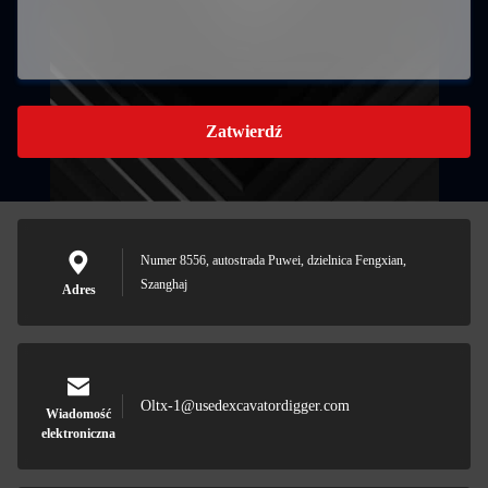
Zatwierdź
Numer 8556, autostrada Puwei, dzielnica Fengxian,
Szanghaj
Adres
Oltx-1@usedexcavatordigger.com
Wiadomość
elektroniczna