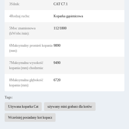
3Silnik:
CAT C7.1
4Rodzaj ruchu:
Koparka gąsienicowa
5Moc znamionowa
112/1800
(kW/obr./min):
6Maksymalny promień kopania
9890
(mm):
7Maksymalna wysokość
9490
kopania (mm) chodzenia:
8Maksymalna głębokość
6720
kopania (mm):
Tags:
Używana koparka Cat
używany mini grabarz dla kotów
Wcześniej posiadany kot kopacz