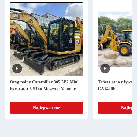
Oryginalny Caterpillar 305.5E2 Mini
Tańsza cena używan
Excavator 5.5Ton Maszyna Yanmar
CAT420F
Najlepszą cenę
Najlepsz