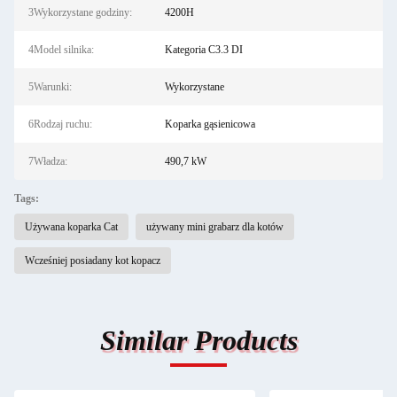
3Wykorzystane godziny:
4200H
4Model silnika:
Kategoria C3.3 DI
5Warunki:
Wykorzystane
6Rodzaj ruchu:
Koparka gąsienicowa
7Władza:
490,7 kW
Tags:
Używana koparka Cat
używany mini grabarz dla kotów
Wcześniej posiadany kot kopacz
Similar Products