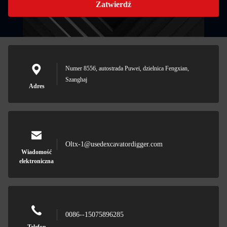
Zatwierdź
Numer 8556, autostrada Puwei, dzielnica Fengxian,
Szanghaj
Adres
Oltx-1@usedexcavatordigger.com
Wiadomość
elektroniczna
0086--15075896285