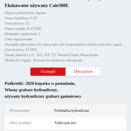
Ekskawator używany Cate308E
Miejsce pochodzenia: Japonia
Nazwa handlowa: CAT
Orzecznictwo: CE
Numer modelu: KAT308E
Minimalne zamówienie: 1
Cena: negocjowalne
Szczegóły pakowania: Aby lepiej zapewnić bezpieczeństwo Państwa towarów, zapewnimy profesjonalną, przyjazną dla środowisk
Czas dostawy: 15 DNI
Zasady płatności: L/C, D/A, D/P, T/T, Western Union, MoneyGram
Możliwość Supply: 30 zestawów/zestawów miesięcznie
Szczegół
Description
Podkreślić:
2020 koparka w posiadaniu
,
Własny grabarz hydrauliczny
,
używany hydrauliczny grabarz gąsienicowy
1Przenoszenie:
Przekładnia hydrauliczna
2Moc produktu:
Tradycyjna moc