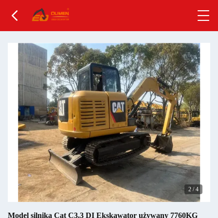
2
/
4
Model silnika Cat C3.3 DI Ekskawator używany 7760KG