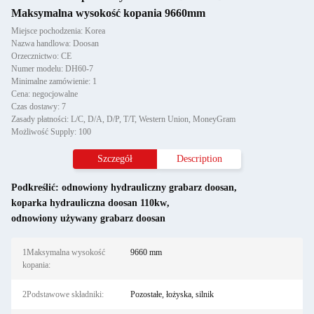
Maksymalna wysokość kopania 9660mm
Miejsce pochodzenia: Korea
Nazwa handlowa: Doosan
Orzecznictwo: CE
Numer modelu: DH60-7
Minimalne zamówienie: 1
Cena: negocjowalne
Czas dostawy: 7
Zasady płatności: L/C, D/A, D/P, T/T, Western Union, MoneyGram
Możliwość Supply: 100
Szczegół
Description
Podkreślić:
odnowiony hydrauliczny grabarz doosan
,
koparka hydrauliczna doosan 110kw
,
odnowiony używany grabarz doosan
1Maksymalna wysokość
9660 mm
kopania:
2Podstawowe składniki:
Pozostałe, łożyska, silnik