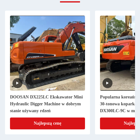
DOOSAN DX225LC Ekskawator Mini
Popularna koreańsk
Hydraulic Digger Machine w dobrym
30-tonowa koparka 
stanie używany rdzeń
DX300LC-9C w magaz
opinią
Najlepszą cenę
Najlepsz