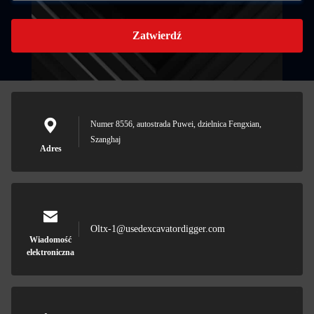
Zatwierdź
Numer 8556, autostrada Puwei, dzielnica Fengxian,
Szanghaj
Adres
Oltx-1@usedexcavatordigger.com
Wiadomość
elektroniczna