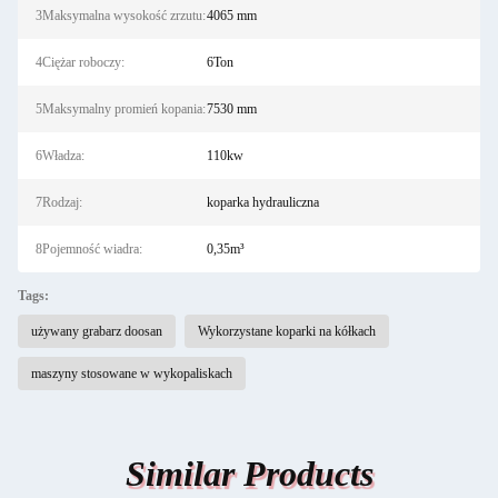
3Maksymalna wysokość zrzutu:
4065 mm
4Ciężar roboczy:
6Ton
5Maksymalny promień kopania:
7530 mm
6Władza:
110kw
7Rodzaj:
koparka hydrauliczna
8Pojemność wiadra:
0,35m³
Tags:
używany grabarz doosan
Wykorzystane koparki na kółkach
maszyny stosowane w wykopaliskach
Similar Products