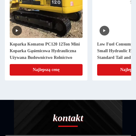
Koparka Komatsu PC120 12Ton Mini
Low Fuel Consumpt
Koparka Gąsienicowa Hydrauliczna
Small Hydraulic Exc
Używana Budownictwo Rolnictwo
Standard Tail and Si
High Efficiency
Najlepszą cenę
Najlepsz
kontakt